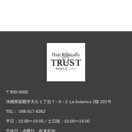
を推進致します。
■個人情報の管理
当社は、お客さまの個人情報を正確かつ最新の状態に保
ち、個人情報への不正アクセス・紛失・破損・改ざん・漏
洩などを防止するため、セキュリティシステムの維持・管
理体制の整備・社員教育の徹底等の必要な措置を講じ、安
全対策を実施し個人情報の厳重な管理を行ないます。
■個人情報の利用目的
本ウェブサイトでは、お客様からのお問い合わせ時に、お
〒900-0005
名前、e-mailアドレス、電話番号等の個人情報をご登録い
沖縄県那覇市天久１丁目７−５−２ La botanica 2階 201号
ただく場合がございますが、これらの個人情報はご提供い
TEL：
098-917-6352
ただく際の目的以外では利用いたしません。 お客さまか
平日：10:00〜19:00／土日祝：10:00〜19:00
らお預かりした個人情報は、当社からのご連絡や業務のご
定休日：水曜日、年末年始