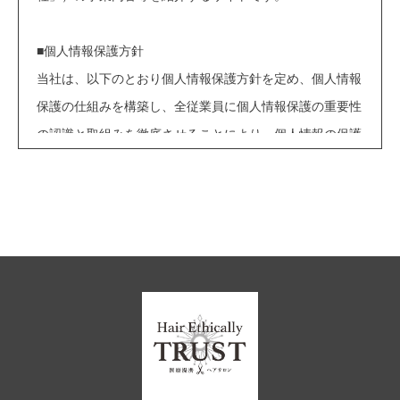
■個人情報保護方針
当社は、以下のとおり個人情報保護方針を定め、個人情報
保護の仕組みを構築し、全従業員に個人情報保護の重要性
の認識と取組みを徹底させることにより、個人情報の保護
を推進致します。
■個人情報の管理
当社は、お客さまの個人情報を正確かつ最新の状態に保
ち、個人情報への不正アクセス・紛失・破損・改ざん・漏
洩などを防止するため、セキュリティシステムの維持・管
理体制の整備・社員教育の徹底等の必要な措置を講じ、安
全対策を実施し個人情報の厳重な管理を行ないます。