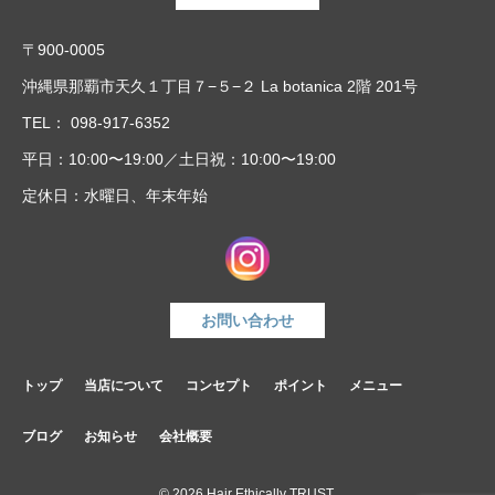
■個人情報の利用目的
本ウェブサイトでは、お客様からのお問い合わせ時に、お
〒900-0005
名前、e-mailアドレス、電話番号等の個人情報をご登録い
沖縄県那覇市天久１丁目７−５−２ La botanica 2階 201号
ただく場合がございますが、これらの個人情報はご提供い
TEL：
098-917-6352
ただく際の目的以外では利用いたしません。 お客さまか
平日：10:00〜19:00／土日祝：10:00〜19:00
らお預かりした個人情報は、当社からのご連絡や業務のご
定休日：水曜日、年末年始
案内やご質問に対する回答として、電子メールや資料のご
送付に利用いたします。
お問い合わせ
■個人情報の第三者への開示・提供の禁止
当社は、お客さまよりお預かりした個人情報を適切に管理
トップ
当店について
コンセプト
ポイント
メニュー
し、次のいずれかに該当する場合を除き、個人情報を第三
者に開示いたしません。
ブログ
お知らせ
会社概要
・お客さまの同意がある場合
・お客さまが希望されるサービスを行なうために当社が業
©︎ 2026 Hair Ethically TRUST.